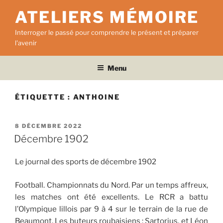
Aller
ATELIERS MÉMOIRE
au
contenu
Interroger le passé pour comprendre le présent et préparer
principal
l'avenir
Menu
ÉTIQUETTE :
ANTHOINE
PUBLIÉ
8 DÉCEMBRE 2022
LE
Décembre 1902
Le journal des sports de décembre 1902
Football. Championnats du Nord. Par un temps affreux,
les matches ont été excellents. Le RCR a battu
l’Olympique lillois par 9 à 4 sur le terrain de la rue de
Beaumont. Les buteurs roubaisiens : Sartorius, et Léon