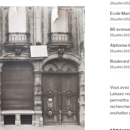
26 juillet 20
Ecole Marc
26 juillet 20
80 avenue
19 juillet 20
Alphonse l
19 juillet 20
Boulevard 
19 juillet 20
Vous avez 
Laissez-no
permettra 
recherches.
souhaitez