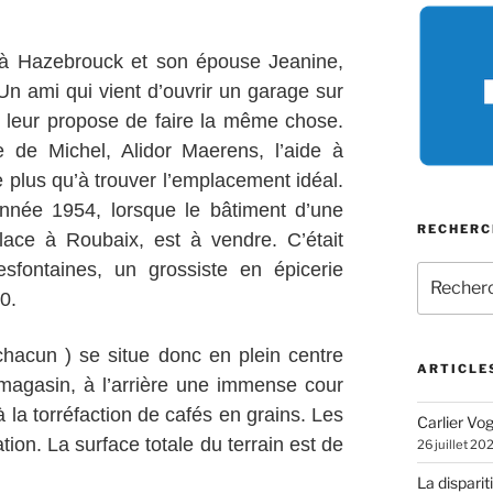
 à Hazebrouck et son épouse Jeanine,
 Un ami qui vient d’ouvrir un garage sur
g, leur propose de faire la même chose.
re de Michel, Alidor Maerens, l’aide à
te plus qu’à trouver l’emplacement idéal.
année 1954, lorsque le bâtiment d’une
RECHERC
lace à Roubaix, est à vendre. C’était
esfontaines, un grossiste en épicerie
Recherch
pour
0.
:
hacun ) se situe donc en plein centre
ARTICLE
 magasin, à l’arrière une immense cour
à la torréfaction de cafés en grains. Les
Carlier Vogl
tion. La surface totale du terrain est de
26 juillet 20
La disparit