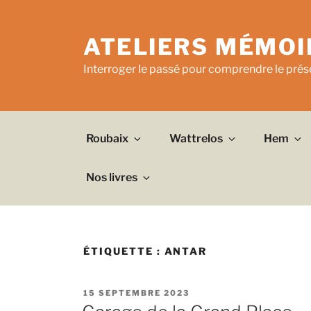
Aller
au
ATELIERS MÉMOI
contenu
principal
Interroger le passé pour comprendre le prése
Roubaix
Wattrelos
Hem
Nos livres
ÉTIQUETTE :
ANTAR
PUBLIÉ
15 SEPTEMBRE 2023
LE