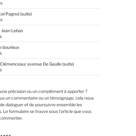
26
el Pagnol (suite)
26
 Jean Lebas
26
e bourleux
26
Clémenceau/ avenue De Gaulle (suite)
26
une précision ou un complément à apporter ?
us un commentaire ou un témoignage, cela nous
de dialoguer et de poursuivre ensemble les
 Le formulaire se trouve sous l'article que vous
 commenter.