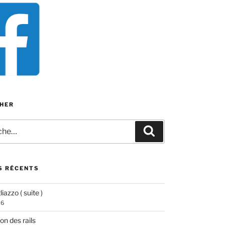
HER
e
Recherche
S RÉCENTS
iazzo ( suite )
26
ion des rails