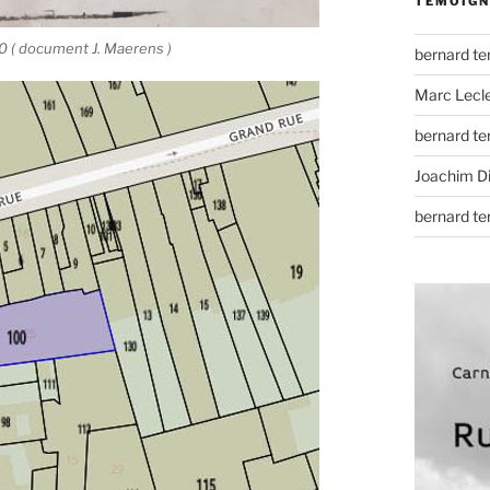
TÉMOIGN
 ( document J. Maerens )
bernard t
Marc Lecl
bernard t
Joachim D
bernard t