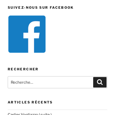
SUIVEZ-NOUS SUR FACEBOOK
RECHERCHER
Recherche
Recher
pour
:
ARTICLES RÉCENTS
Carlier Vogliazzo ( suite )