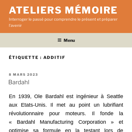
Aller
ATELIERS MÉMOIRE
au
contenu
Interroger le passé pour comprendre le présent et préparer
principal
l'avenir
Menu
ÉTIQUETTE :
ADDITIF
PUBLIÉ
8 MARS 2023
LE
Bardahl
En 1939, Ole Bardahl est ingénieur à Seattle
aux Etats-Unis. Il met au point un lubrifiant
révolutionnaire pour moteurs. Il fonde la
« Bardahl Manufacturing Corporation » et
optimise sa formule en la testant lors de