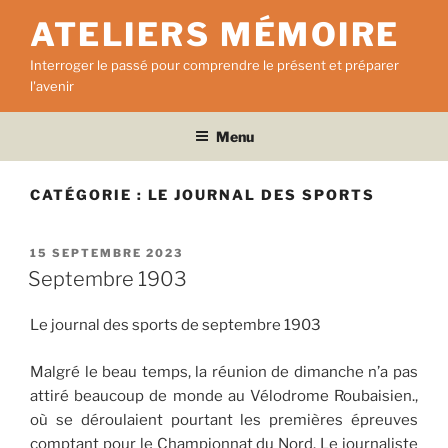
Aller
ATELIERS MÉMOIRE
au
contenu
Interroger le passé pour comprendre le présent et préparer
principal
l'avenir
Menu
CATÉGORIE :
LE JOURNAL DES SPORTS
PUBLIÉ
15 SEPTEMBRE 2023
LE
Septembre 1903
Le journal des sports de septembre 1903
Malgré le beau temps, la réunion de dimanche n’a pas
attiré beaucoup de monde au Vélodrome Roubaisien.,
où se déroulaient pourtant les premières épreuves
comptant pour le Championnat du Nord. Le journaliste