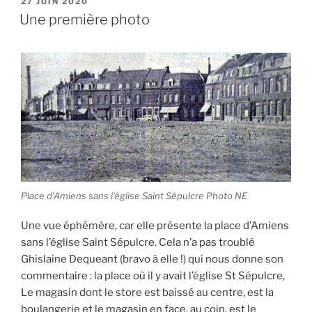
PUBLIÉ
27 JUIN 2020
LE
Une première photo
Place d’Amiens sans l’église Saint Sépulcre Photo NE
Une vue éphémère, car elle présente la place d’Amiens
sans l’église Saint Sépulcre. Cela n’a pas troublé
Ghislaine Dequeant (bravo à elle !) qui nous donne son
commentaire : la place où il y avait l’église St Sépulcre,
Le magasin dont le store est baissé au centre, est la
boulangerie et le magasin en face, au coin, est le