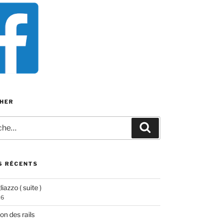
HER
e
Recherche
S RÉCENTS
iazzo ( suite )
26
ion des rails