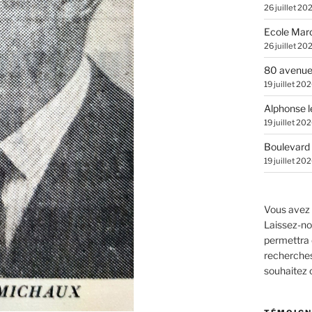
26 juillet 20
Ecole Marc
26 juillet 20
80 avenue
19 juillet 20
Alphonse l
19 juillet 20
Boulevard 
19 juillet 20
Vous avez 
Laissez-no
permettra 
recherches.
souhaitez