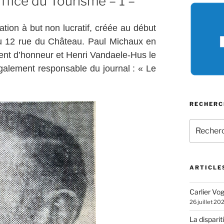
Office du Tourisme – 1 –
tion à but non lucratif, créée au début
u 12 rue du Château. Paul Michaux en
dent d’honneur et Henri Vandaele-Hus le
 également responsable du journal : « Le
RECHERC
Recherch
pour
:
ARTICLE
Carlier Vogl
26 juillet 20
La disparit