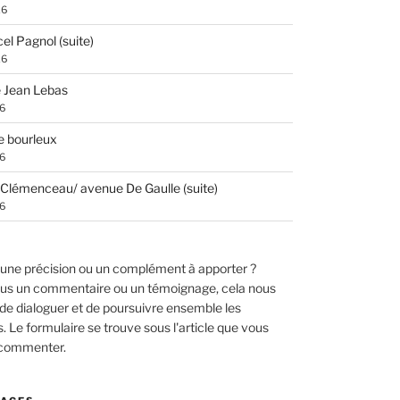
26
el Pagnol (suite)
26
 Jean Lebas
26
e bourleux
26
Clémenceau/ avenue De Gaulle (suite)
26
une précision ou un complément à apporter ?
us un commentaire ou un témoignage, cela nous
de dialoguer et de poursuivre ensemble les
 Le formulaire se trouve sous l'article que vous
 commenter.