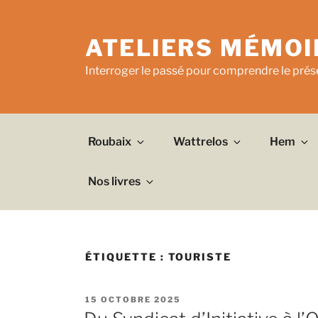
Aller
au
ATELIERS MÉMOI
contenu
principal
Interroger le passé pour comprendre le prése
Roubaix
Wattrelos
Hem
Nos livres
ÉTIQUETTE :
TOURISTE
PUBLIÉ
15 OCTOBRE 2025
LE