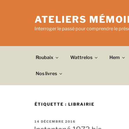
Aller
au
ATELIERS MÉMOI
contenu
principal
Interroger le passé pour comprendre le prése
Roubaix
Wattrelos
Hem
Nos livres
ÉTIQUETTE :
LIBRAIRIE
PUBLIÉ
14 DÉCEMBRE 2016
LE