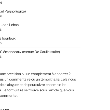
26
el Pagnol (suite)
26
 Jean Lebas
26
e bourleux
26
Clémenceau/ avenue De Gaulle (suite)
26
une précision ou un complément à apporter ?
us un commentaire ou un témoignage, cela nous
de dialoguer et de poursuivre ensemble les
 Le formulaire se trouve sous l'article que vous
 commenter.