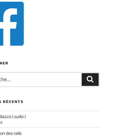
HER
e
Recherche
S RÉCENTS
iazzo ( suite )
26
ion des rails