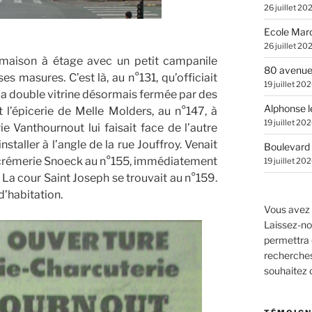
26 juillet 20
Ecole Marc
26 juillet 20
 maison à étage avec un petit campanile
80 avenue
masures. C’est là, au n°131, qu’officiait
19 juillet 20
 la double vitrine désormais fermée par des
Alphonse l
t l’épicerie de Melle Molders, au n°147, à
19 juillet 20
e Vanthournout lui faisait face de l’autre
installer à l’angle de la rue Jouffroy. Venait
Boulevard 
 la crémerie Snoeck au n°155, immédiatement
19 juillet 20
 La cour Saint Joseph se trouvait au n°159.
d’habitation.
Vous avez 
Laissez-no
permettra 
recherches.
souhaitez