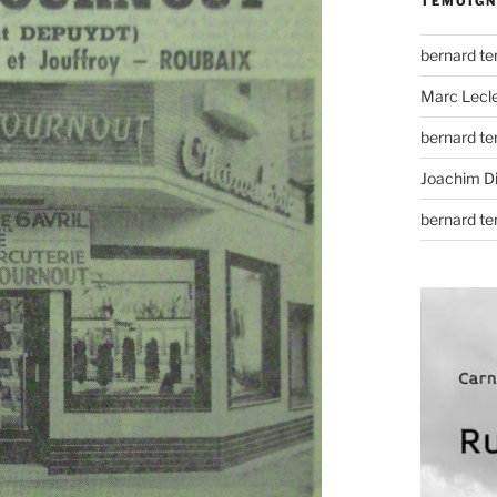
TÉMOIGN
bernard t
Marc Lecl
bernard t
Joachim D
bernard t