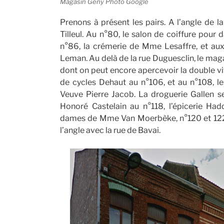
Magasin Geny Photo Google
Prenons à présent les pairs. A l’angle de l
Tilleul. Au n°80, le salon de coiffure pour
n°86, la crémerie de Mme Lesaffre, et aux
Leman. Au delà de la rue Duguesclin, le ma
dont on peut encore apercevoir la double vi
de cycles Dehaut au n°106, et au n°108, le 
Veuve Pierre Jacob. La droguerie Gallen se 
Honoré Castelain au n°118, l’épicerie Had
dames de Mme Van Moerbèke, n°120 et 122. L
l’angle avec la rue de Bavai.