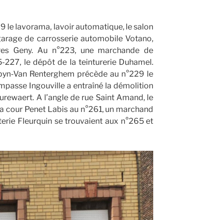
09 le lavorama, lavoir automatique, le salon
 garage de carrosserie automobile Votano,
res Geny. Au n°223, une marchande de
227, le dépôt de la teinturerie Duhamel.
urpyn-Van Renterghem précède au n°229 le
impasse Ingouville a entraîné la démolition
urewaert. A l’angle de rue Saint Amand, le
a cour Penet Labis au n°261, un marchand
terie Fleurquin se trouvaient aux n°265 et