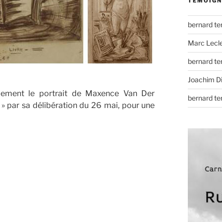
TÉMOIGN
bernard t
Marc Lecl
bernard t
Joachim D
nalement le portrait de Maxence Van Der
bernard t
 » par sa délibération du 26 mai, pour une