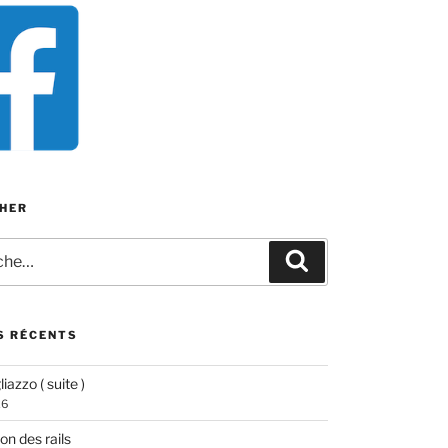
HER
e
Recherche
S RÉCENTS
iazzo ( suite )
26
ion des rails