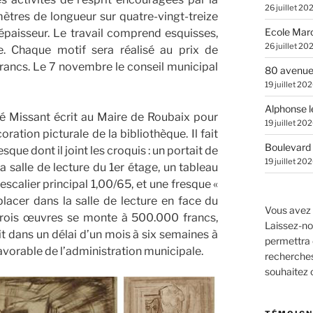
26 juillet 20
ètres de longueur sur quatre-vingt-treize
Ecole Marc
épaisseur. Le travail comprend esquisses,
26 juillet 20
e. Chaque motif sera réalisé au prix de
rancs. Le 7 novembre le conseil municipal
80 avenue
19 juillet 20
Alphonse l
é Missant écrit au Maire de Roubaix pour
19 juillet 20
oration picturale de la bibliothèque. Il fait
Boulevard 
que dont il joint les croquis : un portait de
19 juillet 20
alle de lecture du 1er étage, un tableau
l’escalier principal 1,00/65, et une fresque «
lacer dans la salle de lecture en face du
Vous avez 
 trois œuvres se monte à 500.000 francs,
Laissez-no
it dans un délai d’un mois à six semaines à
permettra 
favorable de l’administration municipale.
recherches.
souhaitez