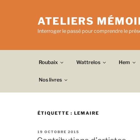
Aller
au
ATELIERS MÉMOI
contenu
principal
Interroger le passé pour comprendre le prése
Roubaix
Wattrelos
Hem
Nos livres
ÉTIQUETTE :
LEMAIRE
PUBLIÉ
19 OCTOBRE 2015
LE