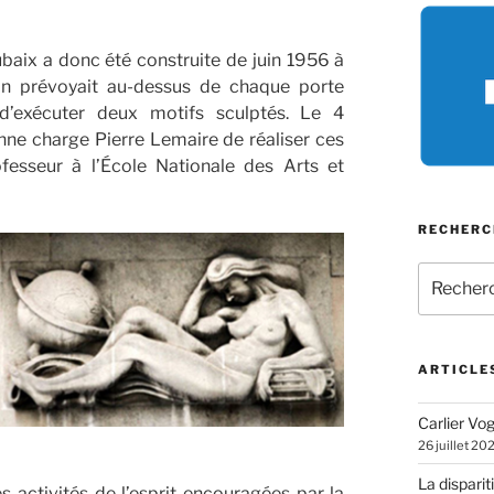
baix a donc été construite de juin 1956 à
on prévoyait au-dessus de chaque porte
 d’exécuter deux motifs sculptés. Le 4
nne charge Pierre Lemaire de réaliser ces
ofesseur à l’École Nationale des Arts et
RECHERC
Recherch
pour
:
ARTICLE
Carlier Vogl
26 juillet 20
La disparit
s activités de l’esprit encouragées par la