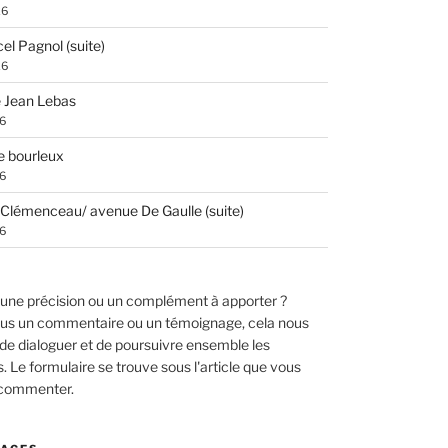
26
el Pagnol (suite)
26
 Jean Lebas
26
e bourleux
26
Clémenceau/ avenue De Gaulle (suite)
26
une précision ou un complément à apporter ?
us un commentaire ou un témoignage, cela nous
de dialoguer et de poursuivre ensemble les
 Le formulaire se trouve sous l'article que vous
 commenter.