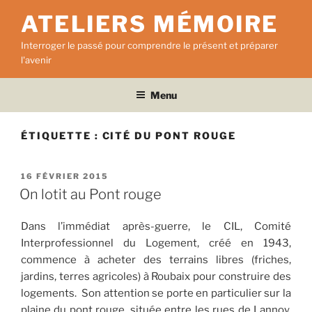
Aller
ATELIERS MÉMOIRE
au
contenu
Interroger le passé pour comprendre le présent et préparer
principal
l'avenir
Menu
ÉTIQUETTE :
CITÉ DU PONT ROUGE
PUBLIÉ
16 FÉVRIER 2015
LE
On lotit au Pont rouge
Dans l’immédiat après-guerre, le CIL, Comité
Interprofessionnel du Logement, créé en 1943,
commence à acheter des terrains libres (friches,
jardins, terres agricoles) à Roubaix pour construire des
logements. Son attention se porte en particulier sur la
plaine du pont rouge, située entre les rues de Lannoy,