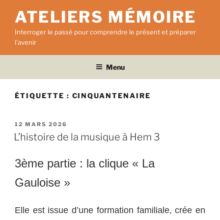
Aller
ATELIERS MÉMOIRE
au
contenu
Interroger le passé pour comprendre le présent et préparer
principal
l'avenir
Menu
ÉTIQUETTE :
CINQUANTENAIRE
PUBLIÉ
12 MARS 2026
LE
L’histoire de la musique à Hem 3
3ème partie : la clique « La
Gauloise »
Elle est issue d’une formation familiale, crée en