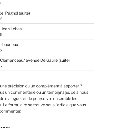
26
el Pagnol (suite)
26
 Jean Lebas
26
e bourleux
26
Clémenceau/ avenue De Gaulle (suite)
26
une précision ou un complément à apporter ?
us un commentaire ou un témoignage, cela nous
de dialoguer et de poursuivre ensemble les
 Le formulaire se trouve sous l'article que vous
 commenter.