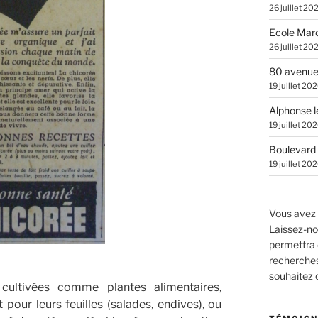
26 juillet 20
Ecole Marc
26 juillet 20
80 avenue
19 juillet 20
Alphonse l
19 juillet 20
Boulevard 
19 juillet 20
Vous avez 
Laissez-no
permettra 
recherches.
souhaitez
 cultivées comme plantes alimentaires,
 pour leurs feuilles (salades, endives), ou