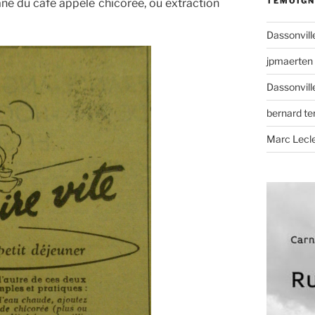
TÉMOIGN
né du café appelé chicorée, ou extraction
Dassonvill
jpmaerten
Dassonvill
bernard t
Marc Lecl