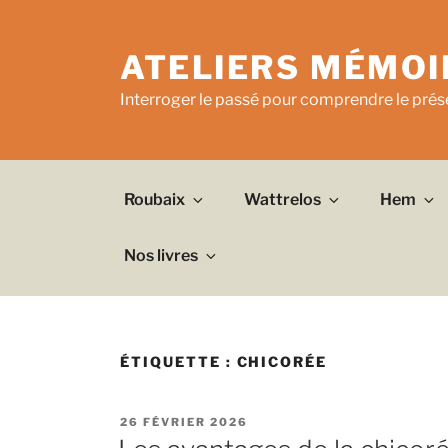
Aller
au
ATELIERS MÉMOI
contenu
principal
Interroger le passé pour comprendre le prése
Roubaix
Wattrelos
Hem
Nos livres
ÉTIQUETTE :
CHICORÉE
PUBLIÉ
26 FÉVRIER 2026
LE