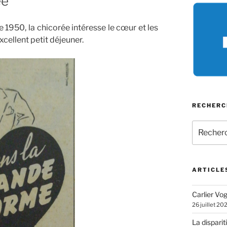
ée
 1950, la chicorée intéresse le cœur et les
excellent petit déjeuner.
RECHERC
Recherch
pour
:
ARTICLE
Carlier Vogl
26 juillet 20
La disparit