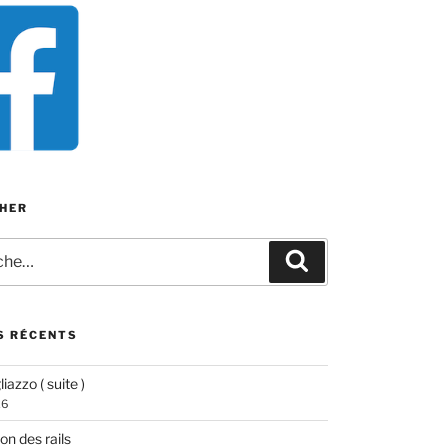
HER
e
Recherche
S RÉCENTS
iazzo ( suite )
26
ion des rails