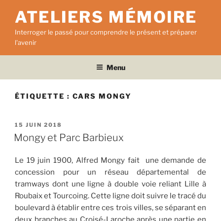
Aller
ATELIERS MÉMOIRE
au
contenu
Interroger le passé pour comprendre le présent et préparer
principal
l'avenir
Menu
ÉTIQUETTE :
CARS MONGY
PUBLIÉ
15 JUIN 2018
LE
Mongy et Parc Barbieux
Le 19 juin 1900, Alfred Mongy fait une demande de
concession pour un réseau départemental de
tramways dont une ligne à double voie reliant Lille à
Roubaix et Tourcoing. Cette ligne doit suivre le tracé du
boulevard à établir entre ces trois villes, se séparant en
deux branches au Croisé-Laroche après une partie en