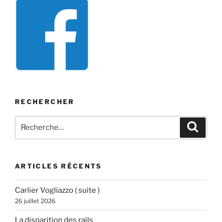
RECHERCHER
Recherche
Recher
pour
:
ARTICLES RÉCENTS
Carlier Vogliazzo ( suite )
26 juillet 2026
La disparition des rails