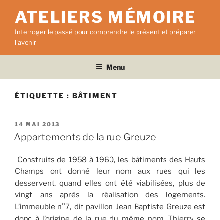
Aller
ATELIERS MÉMOIRE
au
contenu
Interroger le passé pour comprendre le présent et préparer
principal
l'avenir
Menu
ÉTIQUETTE :
BÂTIMENT
PUBLIÉ
14 MAI 2013
LE
Appartements de la rue Greuze
Construits de 1958 à 1960, les bâtiments des Hauts
Champs ont donné leur nom aux rues qui les
desservent, quand elles ont été viabilisées, plus de
vingt ans après la réalisation des logements.
L’immeuble n°7, dit pavillon Jean Baptiste Greuze est
donc à l’origine de la rue du même nom. Thierry se