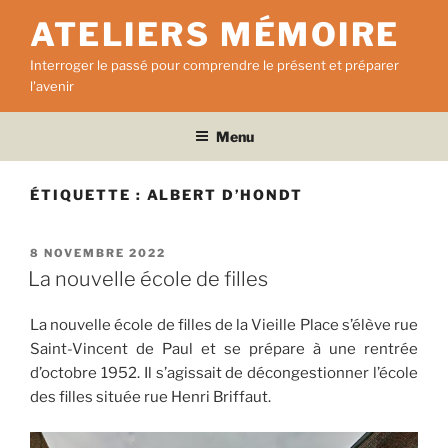
Aller
ATELIERS MÉMOIRE
au
contenu
Interroger le passé pour comprendre le présent et préparer
principal
l'avenir
Menu
ÉTIQUETTE :
ALBERT D’HONDT
PUBLIÉ
8 NOVEMBRE 2022
LE
La nouvelle école de filles
La nouvelle école de filles de la Vieille Place s’élève rue
Saint-Vincent de Paul et se prépare à une rentrée
d’octobre 1952. Il s’agissait de décongestionner l’école
des filles située rue Henri Briffaut.