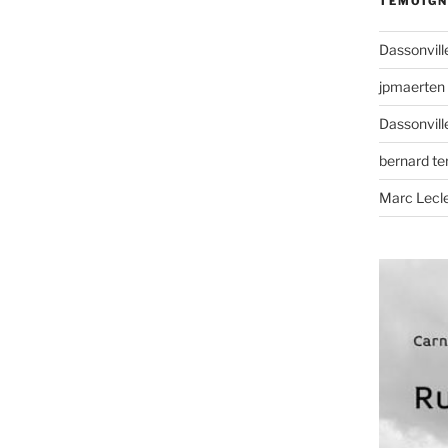
TÉMOIGN
Dassonvill
jpmaerten
Dassonvill
bernard t
Marc Lecl