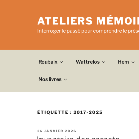
Aller
au
ATELIERS MÉMOI
contenu
principal
Interroger le passé pour comprendre le prése
Roubaix
Wattrelos
Hem
Nos livres
ÉTIQUETTE :
2017-2025
PUBLIÉ
16 JANVIER 2026
LE