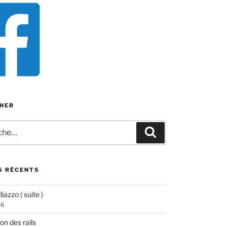
HER
e
Recherche
S RÉCENTS
iazzo ( suite )
26
ion des rails