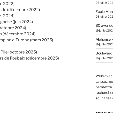
26 juillet 20
re 2022)
esde (décembre 2022)
Ecole Marc
rs 2024)
26 juillet 20
agache (juin 2024)
80 avenue
octobre 2024)
19 juillet 20
es (décembre 2024)
Alphonse l
ampion d’Europe (mars 2025)
19 juillet 20
 Pile (octobre 2025)
Boulevard 
ers de Roubaix (décembre 2025)
19 juillet 20
Vous avez 
Laissez-no
permettra 
recherches.
souhaitez