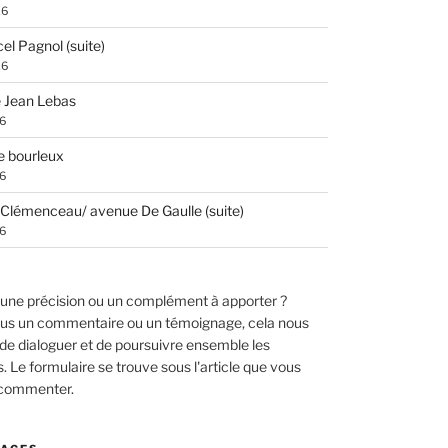
26
el Pagnol (suite)
26
 Jean Lebas
26
e bourleux
26
Clémenceau/ avenue De Gaulle (suite)
26
une précision ou un complément à apporter ?
us un commentaire ou un témoignage, cela nous
de dialoguer et de poursuivre ensemble les
 Le formulaire se trouve sous l'article que vous
 commenter.